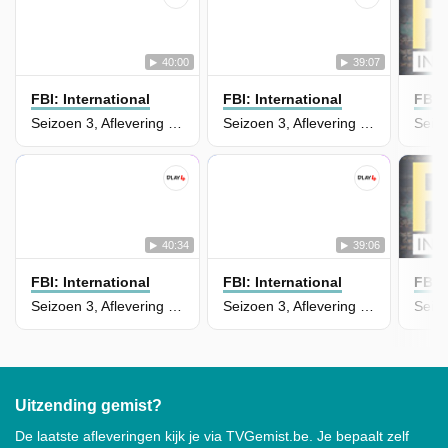
40:00
39:07
FBI: International
FBI: International
FBI: 
Seizoen 3, Aflevering 4 - Cowboy Behavior
Seizoen 3, Aflevering 3 - Magpie
40:34
39:06
FBI: International
FBI: International
FBI: 
Seizoen 3, Aflevering 2 - The Last Stop
Seizoen 3, Aflevering 1 - June
Uitzending gemist?
De laatste afleveringen kijk je via TVGemist.be. Je bepaalt zelf