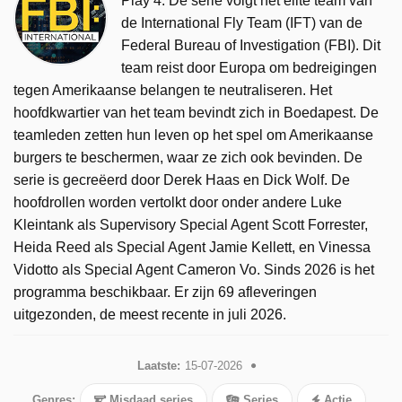
Play 4. De serie volgt het elite team van
de International Fly Team (IFT) van de
Federal Bureau of Investigation (FBI). Dit
team reist door Europa om bedreigingen
tegen Amerikaanse belangen te neutraliseren. Het
hoofdkwartier van het team bevindt zich in Boedapest. De
teamleden zetten hun leven op het spel om Amerikaanse
burgers te beschermen, waar ze zich ook bevinden. De
serie is gecreëerd door Derek Haas en Dick Wolf. De
hoofdrollen worden vertolkt door onder andere Luke
Kleintank als Supervisory Special Agent Scott Forrester,
Heida Reed als Special Agent Jamie Kellett, en Vinessa
Vidotto als Special Agent Cameron Vo. Sinds 2026 is het
programma beschikbaar. Er zijn 69 afleveringen
uitgezonden, de meest recente in juli 2026.
Laatste:
15-07-2026
Genres:
Misdaad series
Series
Actie