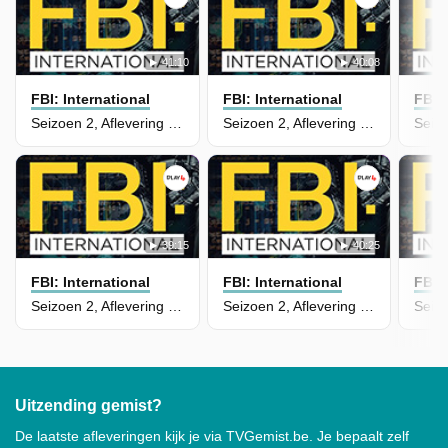
41:10
40:08
FBI: International
FBI: International
FBI: 
Seizoen 2, Aflevering 20 - A Tradition of Secrets
Seizoen 2, Aflevering 19 - Dead Sprint
39:15
40:25
FBI: International
FBI: International
FBI: 
Seizoen 2, Aflevering 18 - Blood Feud
Seizoen 2, Aflevering 17 - Jealous Mistress
Uitzending gemist?
De laatste afleveringen kijk je via TVGemist.be. Je bepaalt zelf