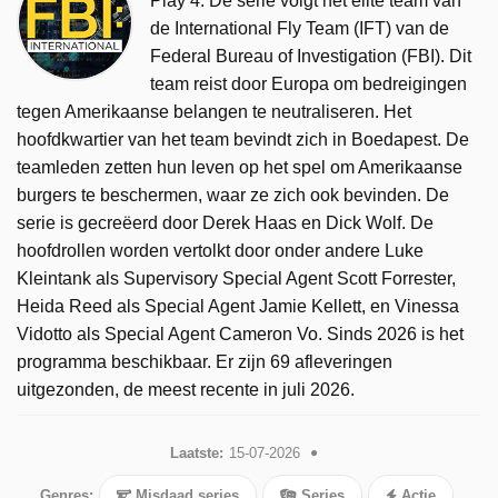
Play 4. De serie volgt het elite team van
de International Fly Team (IFT) van de
Federal Bureau of Investigation (FBI). Dit
team reist door Europa om bedreigingen
tegen Amerikaanse belangen te neutraliseren. Het
hoofdkwartier van het team bevindt zich in Boedapest. De
teamleden zetten hun leven op het spel om Amerikaanse
burgers te beschermen, waar ze zich ook bevinden. De
serie is gecreëerd door Derek Haas en Dick Wolf. De
hoofdrollen worden vertolkt door onder andere Luke
Kleintank als Supervisory Special Agent Scott Forrester,
Heida Reed als Special Agent Jamie Kellett, en Vinessa
Vidotto als Special Agent Cameron Vo. Sinds 2026 is het
programma beschikbaar. Er zijn 69 afleveringen
uitgezonden, de meest recente in juli 2026.
Laatste:
15-07-2026
Genres:
Misdaad series
Series
Actie