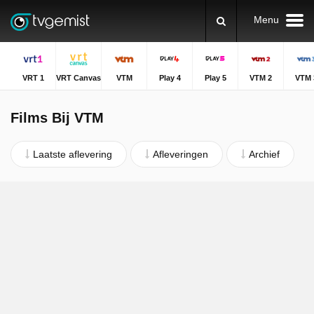
Menu
VRT 1
VRT Canvas
VTM
Play 4
Play 5
VTM 2
VTM 
Films Bij VTM
Laatste aflevering
Afleveringen
Archief