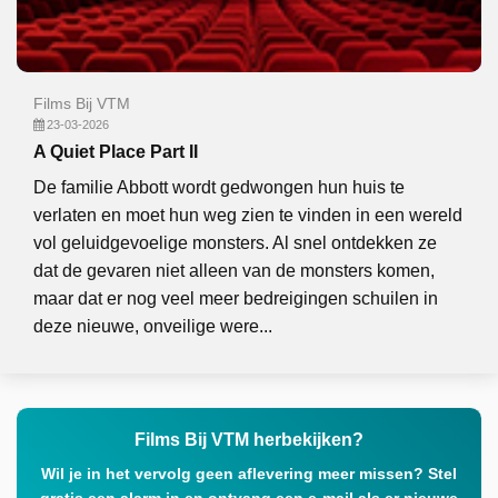
Films Bij VTM
23-03-2026
A Quiet Place Part II
De familie Abbott wordt gedwongen hun huis te
verlaten en moet hun weg zien te vinden in een wereld
vol geluidgevoelige monsters. Al snel ontdekken ze
dat de gevaren niet alleen van de monsters komen,
maar dat er nog veel meer bedreigingen schuilen in
deze nieuwe, onveilige were...
Films Bij VTM herbekijken?
Wil je in het vervolg geen aflevering meer missen? Stel