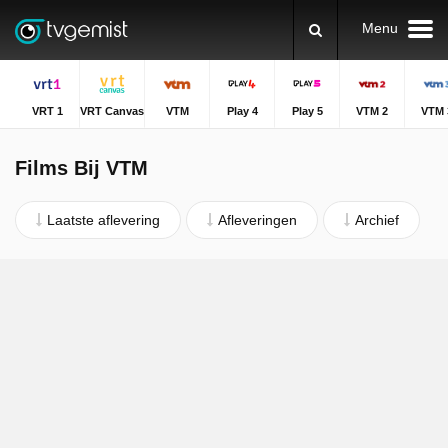
Menu
VRT 1
VRT Canvas
VTM
Play 4
Play 5
VTM 2
VTM 
Films Bij VTM
Laatste aflevering
Afleveringen
Archief