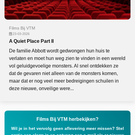
Films Bij VTM
23-03-2026
A Quiet Place Part II
De familie Abbott wordt gedwongen hun huis te
verlaten en moet hun weg zien te vinden in een wereld
vol geluidgevoelige monsters. Al snel ontdekken ze
dat de gevaren niet alleen van de monsters komen,
maar dat er nog veel meer bedreigingen schuilen in
deze nieuwe, onveilige were...
Films Bij VTM herbekijken?
Wil je in het vervolg geen aflevering meer missen? Stel