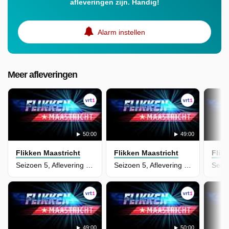
afleveringen zijn. Handig!
Alarm instellen
Meer afleveringen
50:00
49:00
Flikken Maastricht
Flikken Maastricht
Flik
Seizoen 5, Aflevering 3 - Verzorgd
Seizoen 5, Aflevering 2 - Geript
49:00
50:00