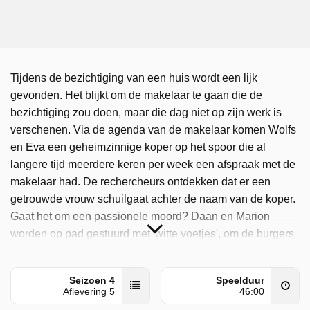
Tijdens de bezichtiging van een huis wordt een lijk
gevonden. Het blijkt om de makelaar te gaan die de
bezichtiging zou doen, maar die dag niet op zijn werk is
verschenen. Via de agenda van de makelaar komen Wolfs
en Eva een geheimzinnige koper op het spoor die al
langere tijd meerdere keren per week een afspraak met de
makelaar had. De rechercheurs ontdekken dat er een
getrouwde vrouw schuilgaat achter de naam van de koper.
Gaat het om een passionele moord? Daan en Marion
worden op pad gestuurd met 'witte voetjes', om de burgers
bewust te maken van openstaande deuren en ramen die
het inbrekers gemakkelijk maken. Maar dat pakt heel
Seizoen 4
Speelduur
anders uit dan ze verwachtten.
Aflevering 5
46:00