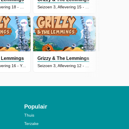
Seizoen 3, Aflevering 18 - Zandlemmingen
Seizoen 3, Aflevering 15 - Choco-Coco
07:00
07:00
e Lemmings
Grizzy & The Lemmings
Grizzy & T
Seizoen 3, Aflevering 16 - Yummy-Piraten
Seizoen 3, Aflevering 12 - De Mechatronische Beer
Populair
Thuis
Terzake