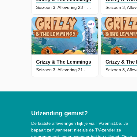
Seizoen 3, Aflevering 23 - De Buitenboordhut
07:00
Grizzy & The Lemmings
Grizzy & The
Seizoen 3, Aflevering 21 - De Aardbevingsbestendige Beer
Uitzending gemist?
De laatste afleveringen kijk je via TVGemist.be. Je
bepaalt zelf wanneer: niet als de TV-zender ze
programmeert, maar wanneer het jou uitkomt. Onze