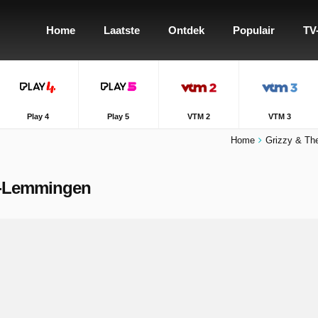
Home
Laatste
Ontdek
Populair
TV
Play 4
Play 5
VTM 2
VTM 3
Home
Grizzy & Th
hi-Lemmingen