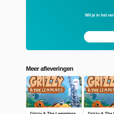
Wil je in het v
Meer afleveringen
07:00
Grizzy & The Lemmings
Grizzy & The