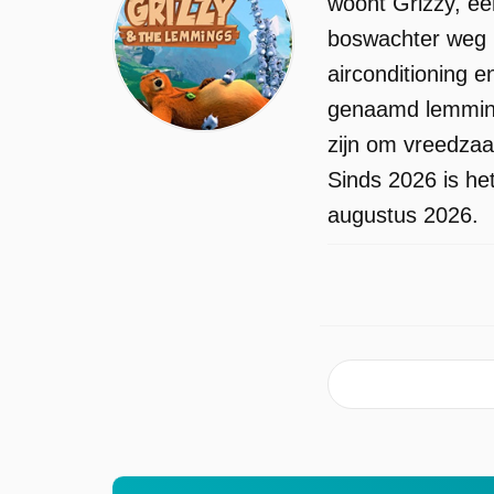
woont Grizzy, ee
boswachter weg i
airconditioning e
genaamd lemming
zijn om vreedzaa
Sinds 2026 is he
augustus 2026.