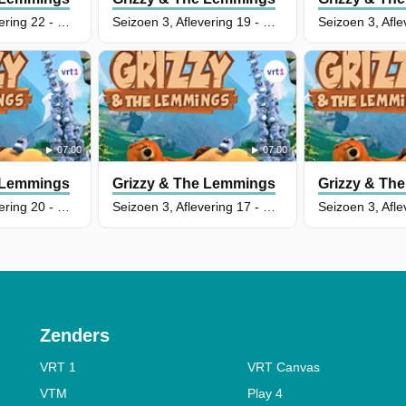
Seizoen 3, Aflevering 22 - Competitiegeest
Seizoen 3, Aflevering 19 - De Keiharde Trainers
07:00
07:00
 Lemmings
Grizzy & The Lemmings
Grizzy & Th
Seizoen 3, Aflevering 20 - Beer In Zwaar Weer
Seizoen 3, Aflevering 17 - De Zee-Excursie
Zenders
VRT 1
VRT Canvas
VTM
Play 4