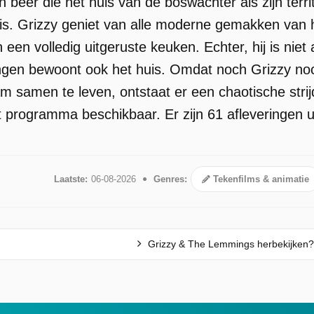
n beer die het huis van de boswachter als zijn ter
s. Grizzy geniet van alle moderne gemakken van h
n een volledig uitgeruste keuken. Echter, hij is nie
en bewoont ook het huis. Omdat noch Grizzy noc
m samen te leven, ontstaat er een chaotische stri
t programma beschikbaar. Er zijn 61 afleveringen 
Laatste:
06-08-2026
Genres:
Tekenfilms & animatie
Grizzy & The Lemmings herbekijken?