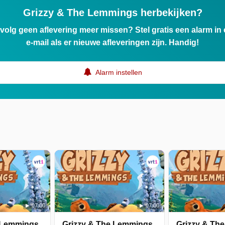
Grizzy & The Lemmings herbekijken?
ervolg geen aflevering meer missen? Stel gratis een alarm i
e-mail als er nieuwe afleveringen zijn. Handig!
Alarm instellen
07:00
07:00
 Lemmings
Grizzy & The Lemmings
Grizzy & Th