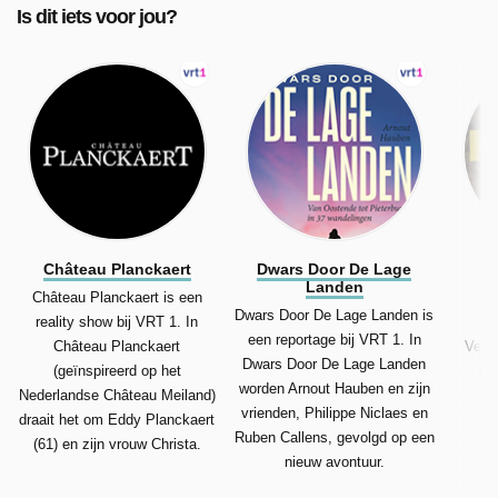
Is dit iets voor jou?
Château Planckaert
Dwars Door De Lage
Landen
Château Planckaert is een
De
Dwars Door De Lage Landen is
reality show bij VRT 1. In
een reportage bij VRT 1. In
Château Planckaert
Vers
Dwars Door De Lage Landen
(geïnspireerd op het
tou
worden Arnout Hauben en zijn
Nederlandse Château Meiland)
a
vrienden, Philippe Niclaes en
draait het om Eddy Planckaert
v
Ruben Callens, gevolgd op een
(61) en zijn vrouw Christa.
nieuw avontuur.