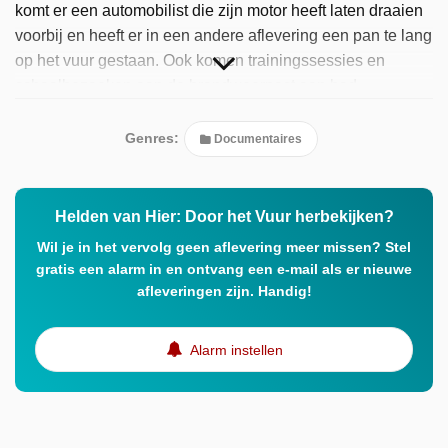
komt er een automobilist die zijn motor heeft laten draaien
voorbij en heeft er in een andere aflevering een pan te lang
op het vuur gestaan. Ook komen trainingssessies en
schoolbezoeken aan de brandweerpost aan bod.
Opnames van Helden van hier: door het vuur worden
gemaakt door camerateams en bodycams die de
Genres:
Documentaires
brandweerlieden en ambulanciers zelf dragen. Hierdoor
loopt de kijker zo met hen mee door de rookwolken en
vlammen.
Helden van Hier: Door het Vuur herbekijken?
Wil je in het vervolg geen aflevering meer missen? Stel
gratis een alarm in en ontvang een e-mail als er nieuwe
afleveringen zijn. Handig!
Alarm instellen