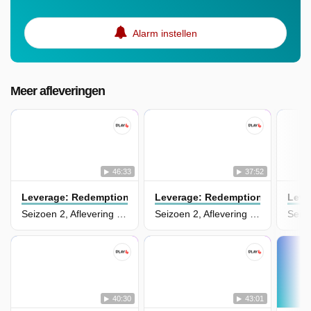
Alarm instellen
Meer afleveringen
46:33
37:52
Leverage: Redemption
Leverage: Redemption
Leve
Seizoen 2, Aflevering 9 - The Pyramid Job
Seizoen 2, Aflevering 8 - The Turkish Prisoner Job
40:30
43:01