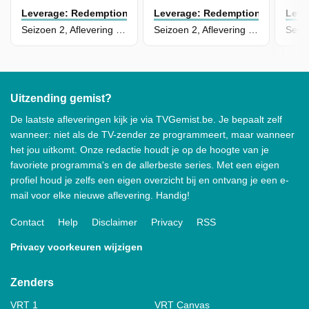
Leverage: Redemption
Leverage: Redemption
Leve
Seizoen 2, Aflevering 7 - The Big Rig Job
Seizoen 2, Aflevering 6 - The Fractured Job
Uitzending gemist?
De laatste afleveringen kijk je via TVGemist.be. Je bepaalt zelf
wanneer: niet als de TV-zender ze programmeert, maar wanneer
het jou uitkomt. Onze redactie houdt je op de hoogte van je
favoriete programma's en de allerbeste series. Met een eigen
profiel houd je zelfs een eigen overzicht bij en ontvang je een e-
mail voor elke nieuwe aflevering. Handig!
Contact
Help
Disclaimer
Privacy
RSS
Privacy voorkeuren wijzigen
Zenders
VRT 1
VRT Canvas