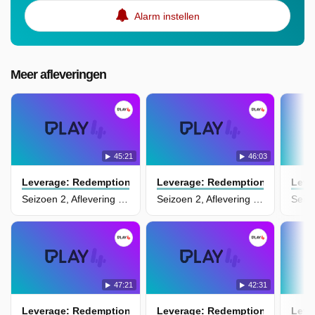
Alarm instellen
Meer afleveringen
45:21
46:03
Leverage: Redemption
Leverage: Redemption
Leve
Seizoen 2, Aflevering 2 - The One Man's Trash Job
Seizoen 2, Aflevering 1 - The Debutante Job
47:21
42:31
Leverage: Redemption
Leverage: Redemption
Leve