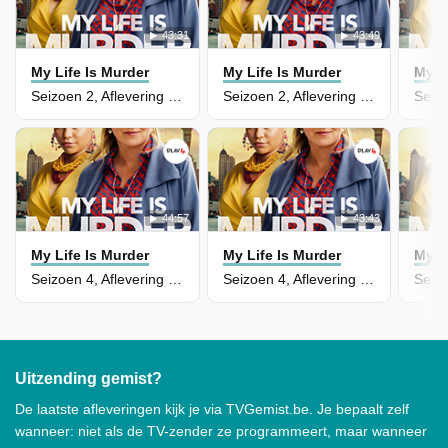
43:31
43:49
My Life Is Murder
My Life Is Murder
My L
Seizoen 2, Aflevering 2 - Oceans Apart
Seizoen 2, Aflevering 1 - Call of the Wild
44:57
43:43
My Life Is Murder
My Life Is Murder
My L
Seizoen 4, Aflevering 8 - The Widows' Club, Part 2
Seizoen 4, Aflevering 7 - The Widows' Club, Part 1
Uitzending gemist?
De laatste afleveringen kijk je via TVGemist.be. Je bepaalt zelf
wanneer: niet als de TV-zender ze programmeert, maar wanneer