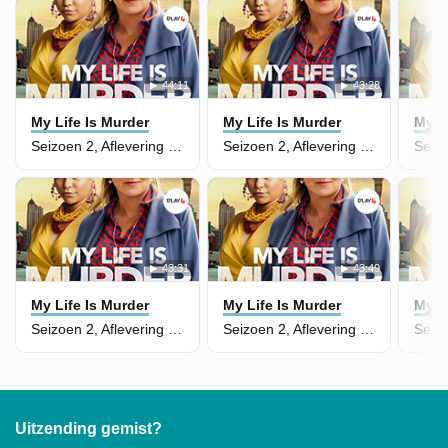
44:11
43:28
My Life Is Murder
My Life Is Murder
My L
Seizoen 2, Aflevering 4 - Look, Don't Touch
Seizoen 2, Aflevering 3 - All That Glitters
43:31
43:49
My Life Is Murder
My Life Is Murder
My L
Seizoen 2, Aflevering 2 - Oceans Apart
Seizoen 2, Aflevering 1 - Call of the Wild
Uitzending gemist?