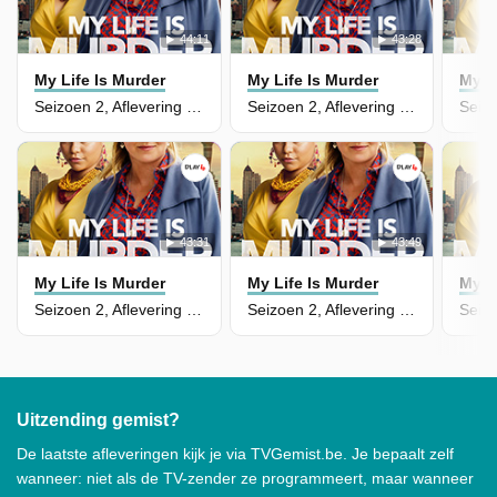
44:11
43:28
My Life Is Murder
My Life Is Murder
My L
Seizoen 2, Aflevering 4 - Look, Don't Touch
Seizoen 2, Aflevering 3 - All That Glitters
43:31
43:49
My Life Is Murder
My Life Is Murder
My L
Seizoen 2, Aflevering 2 - Oceans Apart
Seizoen 2, Aflevering 1 - Call of the Wild
Uitzending gemist?
De laatste afleveringen kijk je via TVGemist.be. Je bepaalt zelf
wanneer: niet als de TV-zender ze programmeert, maar wanneer