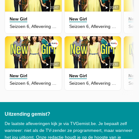
20:47
20:47
New Girl
New Girl
New 
Seizoen 6, Aflevering 10 - Christmas Eve Eve
Seizoen 6, Aflevering 9 - Es Good
20:47
20:30
New Girl
New Girl
New 
Seizoen 6, Aflevering 8 - James Wonder
Seizoen 6, Aflevering 7 - The Last Thanksgiving
Uitzending gemist?
De laatste afleveringen kijk je via TVGemist.be. Je bepaalt zelf
wanneer: niet als de TV-zender ze programmeert, maar wanneer
het jou uitkomt. Onze redactie houdt je op de hoogte van je