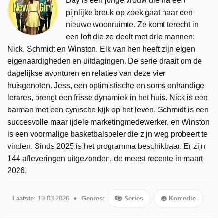
Day is een jonge vrouw die na een
pijnlijke breuk op zoek gaat naar een
nieuwe woonruimte. Ze komt terecht in
een loft die ze deelt met drie mannen:
Nick, Schmidt en Winston. Elk van hen heeft zijn eigen
eigenaardigheden en uitdagingen. De serie draait om de
dagelijkse avonturen en relaties van deze vier
huisgenoten. Jess, een optimistische en soms onhandige
lerares, brengt een frisse dynamiek in het huis. Nick is een
barman met een cynische kijk op het leven, Schmidt is een
succesvolle maar ijdele marketingmedewerker, en Winston
is een voormalige basketbalspeler die zijn weg probeert te
vinden. Sinds 2025 is het programma beschikbaar. Er zijn
144 afleveringen uitgezonden, de meest recente in maart
2026.
Laatste:
19-03-2026
Genres:
Series
Komedie