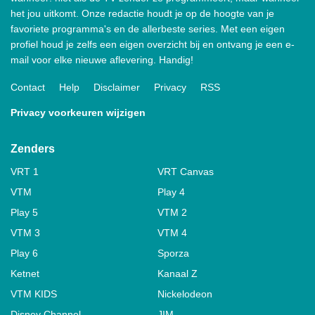
het jou uitkomt. Onze redactie houdt je op de hoogte van je
favoriete programma's en de allerbeste series. Met een eigen
profiel houd je zelfs een eigen overzicht bij en ontvang je een e-
mail voor elke nieuwe aflevering. Handig!
Contact
Help
Disclaimer
Privacy
RSS
Privacy voorkeuren wijzigen
Zenders
VRT 1
VRT Canvas
VTM
Play 4
Play 5
VTM 2
VTM 3
VTM 4
Play 6
Sporza
Ketnet
Kanaal Z
VTM KIDS
Nickelodeon
Disney Channel
JIM