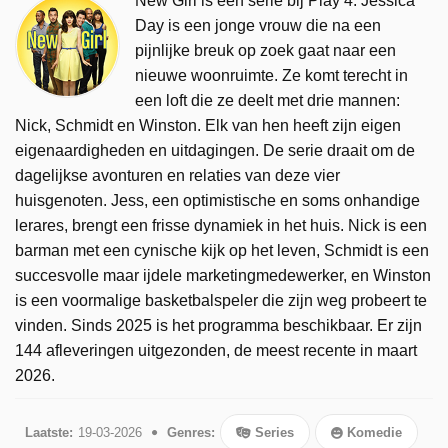
New Girl is een serie bij Play 4. Jessica
Day is een jonge vrouw die na een
pijnlijke breuk op zoek gaat naar een
nieuwe woonruimte. Ze komt terecht in
een loft die ze deelt met drie mannen:
Nick, Schmidt en Winston. Elk van hen heeft zijn eigen
eigenaardigheden en uitdagingen. De serie draait om de
dagelijkse avonturen en relaties van deze vier
huisgenoten. Jess, een optimistische en soms onhandige
lerares, brengt een frisse dynamiek in het huis. Nick is een
barman met een cynische kijk op het leven, Schmidt is een
succesvolle maar ijdele marketingmedewerker, en Winston
is een voormalige basketbalspeler die zijn weg probeert te
vinden. Sinds 2025 is het programma beschikbaar. Er zijn
144 afleveringen uitgezonden, de meest recente in maart
2026.
Laatste:
19-03-2026
Genres:
Series
Komedie