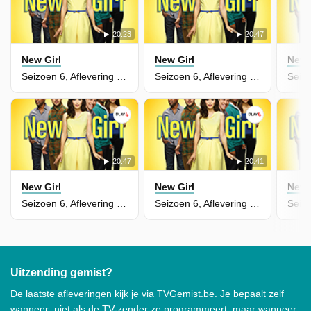
20:23
20:47
New Girl
New Girl
New 
Seizoen 6, Aflevering 18 - Young Adult
Seizoen 6, Aflevering 17 - Rumspringa
20:47
20:41
New Girl
New Girl
New 
Seizoen 6, Aflevering 16 - Operation: Bobcat
Seizoen 6, Aflevering 15 - Glue
Uitzending gemist?
De laatste afleveringen kijk je via TVGemist.be. Je bepaalt zelf
wanneer: niet als de TV-zender ze programmeert, maar wanneer