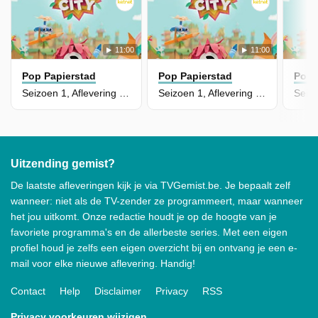
11:00
11:00
Pop Papierstad
Pop Papierstad
Pop 
Seizoen 1, Aflevering 9 - Hoopers Daguitstap
Seizoen 1, Aflevering 8 - Sportdag
Uitzending gemist?
De laatste afleveringen kijk je via TVGemist.be. Je bepaalt zelf
wanneer: niet als de TV-zender ze programmeert, maar wanneer
het jou uitkomt. Onze redactie houdt je op de hoogte van je
favoriete programma's en de allerbeste series. Met een eigen
profiel houd je zelfs een eigen overzicht bij en ontvang je een e-
mail voor elke nieuwe aflevering. Handig!
Contact
Help
Disclaimer
Privacy
RSS
Privacy voorkeuren wijzigen