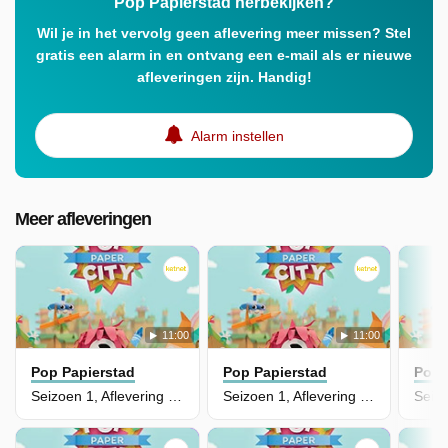
Pop Papierstad herbekijken?
Wil je in het vervolg geen aflevering meer missen? Stel
gratis een alarm in en ontvang een e-mail als er nieuwe
afleveringen zijn. Handig!
Alarm instellen
Meer afleveringen
11:00
11:00
Pop Papierstad
Pop Papierstad
Pop 
Seizoen 1, Aflevering 11 - Meneer Karl Konijnentas
Seizoen 1, Aflevering 10 - Mae-Mae's Prachtige Parel