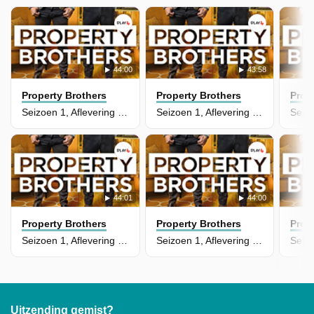
44:00
43:58
Property Brothers
Property Brothers
Prop
Seizoen 1, Aflevering 12 - Andrea & Dave
Seizoen 1, Aflevering 11 - Monica & Kevin
44:01
44:00
Property Brothers
Property Brothers
Prop
Seizoen 1, Aflevering 10 - Janice & Rob
Seizoen 1, Aflevering 9 - Jessica & Jason
Uitzending gemist?