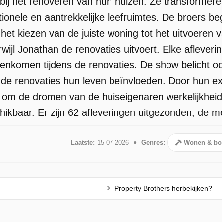
bij het renoveren van hun huizen. Ze transformere
tionele en aantrekkelijke leefruimtes. De broers b
het kiezen van de juiste woning tot het uitvoeren 
wijl Jonathan de renovaties uitvoert. Elke aflever
genkomen tijdens de renovaties. De show belicht o
 de renovaties hun leven beïnvloeden. Door hun e
 om de dromen van de huiseigenaren werkelijkheid
kbaar. Er zijn 62 afleveringen uitgezonden, de mee
Laatste:
15-07-2026
Genres:
Wonen & bo
Property Brothers herbekijken?