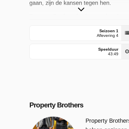
gaan, zijn de kansen tegen hen.
Property Brothers is uitgezonden door
Play 4 op donderdag 30 april 2026 om
Seizoen 1
15:10 uur.
Aflevering 4
Speelduur
43:49
Property Brothers
Property Brother