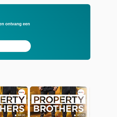
n en ontvang een
44:00
43:55