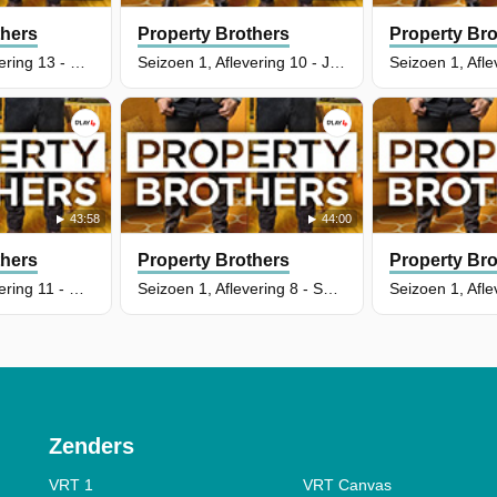
thers
Property Brothers
Property Bro
Seizoen 1, Aflevering 13 - Raun & Jasprit
Seizoen 1, Aflevering 10 - Janice & Rob
43:58
44:00
thers
Property Brothers
Property Bro
Seizoen 1, Aflevering 11 - Monica & Kevin
Seizoen 1, Aflevering 8 - Sam & Monica
Zenders
VRT 1
VRT Canvas