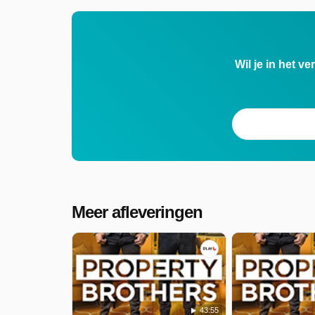
Wil je in het v
Meer afleveringen
43:55