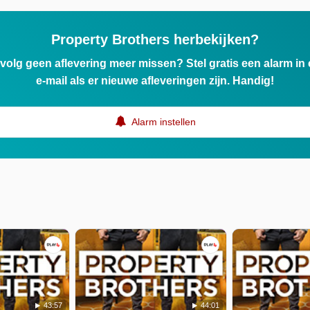
Property Brothers herbekijken?
ervolg geen aflevering meer missen? Stel gratis een alarm i
e-mail als er nieuwe afleveringen zijn. Handig!
Alarm instellen
43:57
44:01