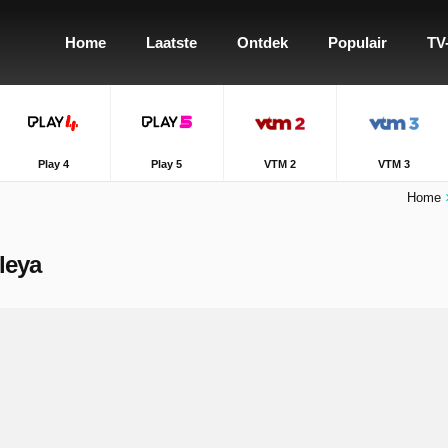
Home
Laatste
Ontdek
Populair
TV
Play 4
Play 5
VTM 2
VTM 3
Home
Aleya