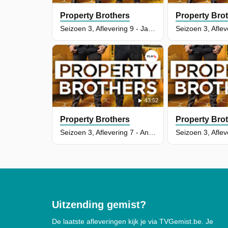
Property Brothers
Property Bro
Seizoen 3, Aflevering 9 - James & David
43:52
Property Brothers
Property Bro
Seizoen 3, Aflevering 7 - Angie & Tito
Uitzending gemist?
De laatste afleveringen kijk je via TVGemist.be. Je