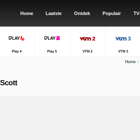
Home
Laatste
Ontdek
Populair
TV
Play 4
Play 5
VTM 2
VTM 3
Home
 Scott