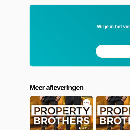
Wil je in het v
Meer afleveringen
43:52