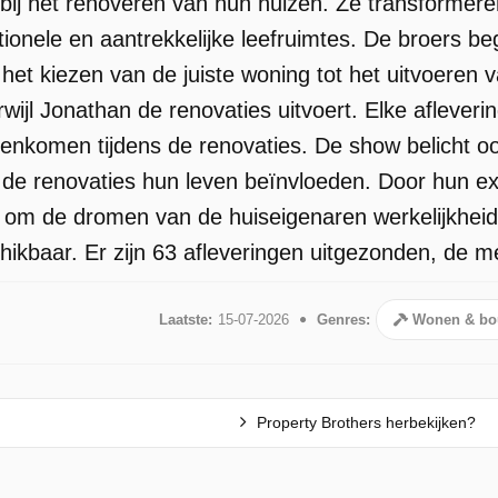
bij het renoveren van hun huizen. Ze transformere
tionele en aantrekkelijke leefruimtes. De broers b
het kiezen van de juiste woning tot het uitvoeren 
wijl Jonathan de renovaties uitvoert. Elke aflever
genkomen tijdens de renovaties. De show belicht o
 de renovaties hun leven beïnvloeden. Door hun e
 om de dromen van de huiseigenaren werkelijkheid
kbaar. Er zijn 63 afleveringen uitgezonden, de mee
Laatste:
15-07-2026
Genres:
Wonen & bo
Property Brothers herbekijken?