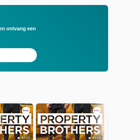
n en ontvang een
43:52
43:53