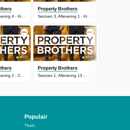
thers
Property Brothers
Property Br
Seizoen 3, Aflevering 4 - Kristine & Paul
Seizoen 3, Aflevering 1 - Kriti & Jay
43:52
43:57
thers
Property Brothers
Property Br
Seizoen 3, Aflevering 2 - Courtney & Luke
Seizoen 1, Aflevering 13 - Raun & Jasprit
Populair
Thuis