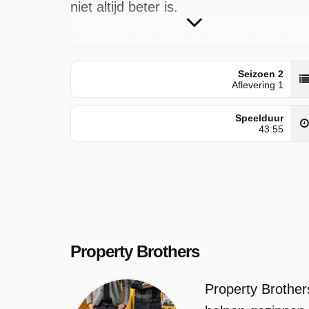
niet altijd beter is.
Property Brothers is uitgezonden door
Play 4 op donderdag 14 mei 2026 om
Seizoen 2
15:24 uur.
Aflevering 1
Speelduur
43:55
Property Brothers
Property Brother