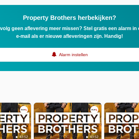
Property Brothers herbekijken?
ervolg geen aflevering meer missen? Stel gratis een alarm i
e-mail als er nieuwe afleveringen zijn. Handig!
Alarm instellen
43:52
43:52