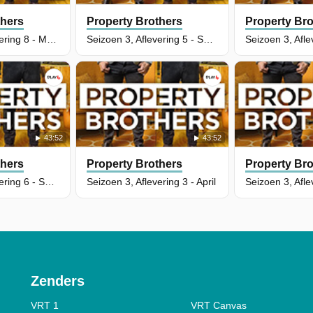
thers
Property Brothers
Property Bro
Seizoen 3, Aflevering 8 - Matt & Krysten
Seizoen 3, Aflevering 5 - Sarah & Mari
43:52
43:52
thers
Property Brothers
Property Bro
Seizoen 3, Aflevering 6 - Samira & Shawn
Seizoen 3, Aflevering 3 - April
Zenders
VRT 1
VRT Canvas