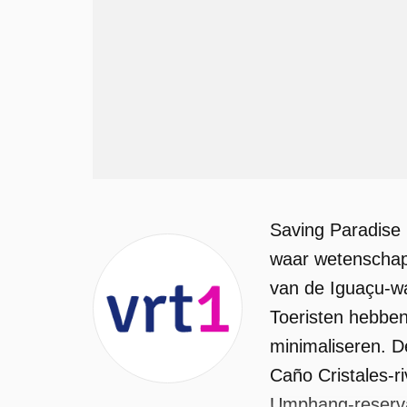
Saving Paradise 
waar wetenschap
van de Iguaçu-wa
Toeristen hebben
minimaliseren. D
Caño Cristales-ri
Umphang-reservaa