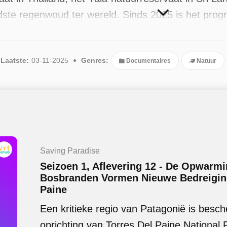
udste regenwoud ter wereld. Sinds 2025 is het prog
gezonden, de meest recente in november 2025.
Laatste:
03-11-2025
Genres:
Documentaires
Natuur
Saving Paradise
Seizoen 1, Aflevering 12 - De Opwarm
Bosbranden Vormen Nieuwe Bedreiging
Paine
Een kritieke regio van Patagonië is besc
oprichting van Torres Del Paine National 