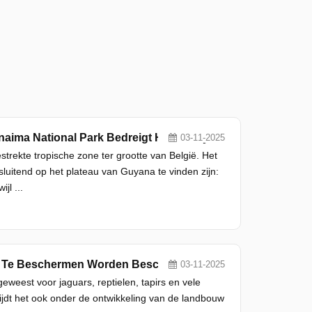
Seizoen 1, Aflevering 11 - Illegale Mijnbouw Aan De Rand Van Canaima National Park Bedreigt Het Ecosysteem
03-11-2025
rekte tropische zone ter grootte van België. Het
uitend op het plateau van Guyana te vinden zijn:
l ...
Seizoen 1, Aflevering 10 - Om Het Grootste Drasland Van Brazilië Te Beschermen Worden Beschermde Gebieden Een Dringende Zaak
03-11-2025
geweest voor jaguars, reptielen, tapirs en vele
ijdt het ook onder de ontwikkeling van de landbouw