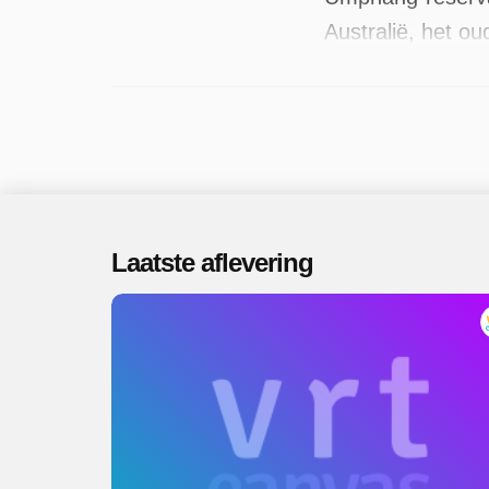
Australië, het o
afleveringen uit
Laatste aflevering