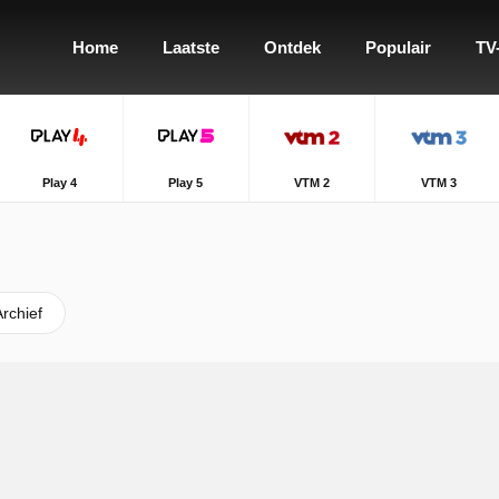
Home
Laatste
Ontdek
Populair
TV
Play 4
Play 5
VTM 2
VTM 3
Archief