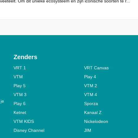
veeteelt. Om dit unieke ecosysteem en zijn iconische soorten te r...
Zenders
VRT 1
VRT Canvas
VTM
Play 4
Play 5
VTM 2
VTM 3
VTM 4
 je
Play 6
Sporza
Ketnet
Kanaal Z
VTM KIDS
Nickelodeon
Disney Channel
JIM