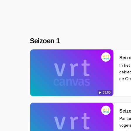
Seizoen 1
In het
gebied
de Gra
53:00
Pantan
vogels