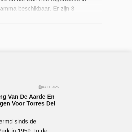
ramma beschikbaar. Er zijn 3
03-11-2025
ing Van De Aarde En
en Voor Torres Del
hermd sinds de
Park in 1959. In de