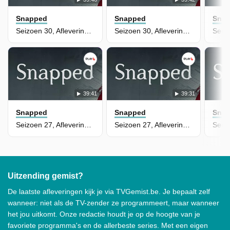
Snapped
Snapped
Sna
Seizoen 30, Aflevering 2 - Mary Ann Hughes
Seizoen 30, Aflevering 1 - Angel Brown
39:41
39:31
Snapped
Snapped
Sna
Seizoen 27, Aflevering 26 - Sante Kimes
Seizoen 27, Aflevering 25 - William Rouse
Uitzending gemist?
De laatste afleveringen kijk je via TVGemist.be. Je bepaalt zelf
wanneer: niet als de TV-zender ze programmeert, maar wanneer
het jou uitkomt. Onze redactie houdt je op de hoogte van je
favoriete programma's en de allerbeste series. Met een eigen