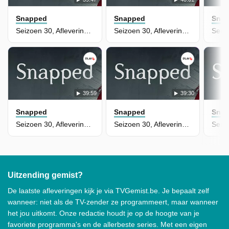
Snapped
Snapped
Sna
Seizoen 30, Aflevering 9 - Ciera Harp
Seizoen 30, Aflevering 8 - Claudia Hoerig
39:59
39:30
Snapped
Snapped
Sna
Seizoen 30, Aflevering 7 - Daisy Gutierrez
Seizoen 30, Aflevering 6 - Lori Isenberg
Uitzending gemist?
De laatste afleveringen kijk je via TVGemist.be. Je bepaalt zelf
wanneer: niet als de TV-zender ze programmeert, maar wanneer
het jou uitkomt. Onze redactie houdt je op de hoogte van je
favoriete programma's en de allerbeste series. Met een eigen