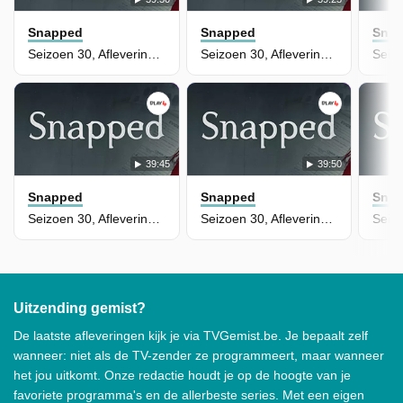
Snapped
Snapped
Sna
Seizoen 30, Aflevering 6 - Lori Isenberg
Seizoen 30, Aflevering 5 - Theresa Ramirez
39:45
39:50
Snapped
Snapped
Sna
Seizoen 30, Aflevering 4 - Linda Dancer
Seizoen 30, Aflevering 3 - Tucker Moore-Reed
Uitzending gemist?
De laatste afleveringen kijk je via TVGemist.be. Je bepaalt zelf
wanneer: niet als de TV-zender ze programmeert, maar wanneer
het jou uitkomt. Onze redactie houdt je op de hoogte van je
favoriete programma's en de allerbeste series. Met een eigen