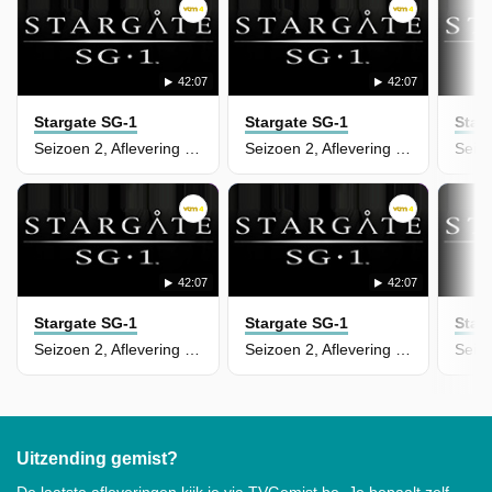
42:07
42:07
Stargate SG-1
Stargate SG-1
Star
Seizoen 2, Aflevering 2 - In The Line of Duty
Seizoen 2, Aflevering 3 - Prisoners
42:07
42:07
Stargate SG-1
Stargate SG-1
Star
Seizoen 2, Aflevering 4 - The Gamekeeper
Seizoen 2, Aflevering 1 - The Serpent's Liar
Uitzending gemist?
De laatste afleveringen kijk je via TVGemist.be. Je bepaalt zelf