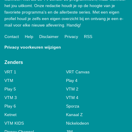
het jou uitkomt. Onze redactie houdt je op de hoogte van je
favoriete programma's en de allerbeste series. Met een eigen
profiel houd je zelfs een eigen overzicht bij en ontvang je een e-
mail voor elke nieuwe aflevering. Handig!
Contact
Help
Disclaimer
Privacy
RSS
Privacy voorkeuren wijzigen
Zenders
VRT 1
VRT Canvas
VTM
Play 4
Play 5
VTM 2
VTM 3
VTM 4
Play 6
Sporza
Ketnet
Kanaal Z
VTM KIDS
Nickelodeon
Disney Channel
JIM