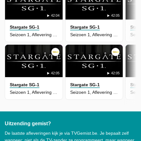
42:04
42:05
Stargate SG-1
Stargate SG-1
Star
Seizoen 1, Aflevering 18 - Solitudes
Seizoen 1, Aflevering 17 - Enigma
42:05
42:05
Stargate SG-1
Stargate SG-1
Star
Seizoen 1, Aflevering 16 - Cor-ai
Seizoen 1, Aflevering 15 - Singularity
Uitzending gemist?
De laatste afleveringen kijk je via TVGemist.be. Je bepaalt zelf
wanneer: niet als de TV-zender ze programmeert, maar wanneer