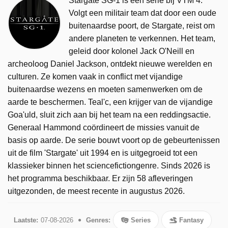
Stargate SG-1 is een serie bij VTM 4.
Volgt een militair team dat door een oude
buitenaardse poort, de Stargate, reist om
andere planeten te verkennen. Het team,
geleid door kolonel Jack O'Neill en
archeoloog Daniel Jackson, ontdekt nieuwe werelden en
culturen. Ze komen vaak in conflict met vijandige
buitenaardse wezens en moeten samenwerken om de
aarde te beschermen. Teal'c, een krijger van de vijandige
Goa'uld, sluit zich aan bij het team na een reddingsactie.
Generaal Hammond coördineert de missies vanuit de
basis op aarde. De serie bouwt voort op de gebeurtenissen
uit de film 'Stargate' uit 1994 en is uitgegroeid tot een
klassieker binnen het sciencefictiongenre. Sinds 2026 is
het programma beschikbaar. Er zijn 58 afleveringen
uitgezonden, de meest recente in augustus 2026.
Laatste:
07-08-2026
Genres:
Series
Fantasy