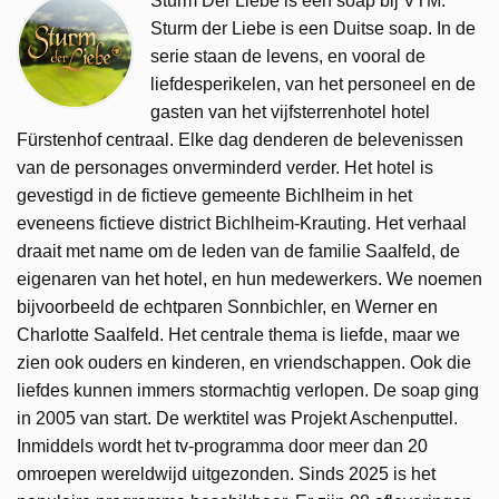
Sturm Der Liebe is een soap bij VTM.
Sturm der Liebe is een Duitse soap. In de
serie staan de levens, en vooral de
liefdesperikelen, van het personeel en de
gasten van het vijfsterrenhotel hotel
Fürstenhof centraal. Elke dag denderen de belevenissen
van de personages onverminderd verder. Het hotel is
gevestigd in de fictieve gemeente Bichlheim in het
eveneens fictieve district Bichlheim-Krauting. Het verhaal
draait met name om de leden van de familie Saalfeld, de
eigenaren van het hotel, en hun medewerkers. We noemen
bijvoorbeeld de echtparen Sonnbichler, en Werner en
Charlotte Saalfeld. Het centrale thema is liefde, maar we
zien ook ouders en kinderen, en vriendschappen. Ook die
liefdes kunnen immers stormachtig verlopen. De soap ging
in 2005 van start. De werktitel was Projekt Aschenputtel.
Inmiddels wordt het tv-programma door meer dan 20
omroepen wereldwijd uitgezonden. Sinds 2025 is het