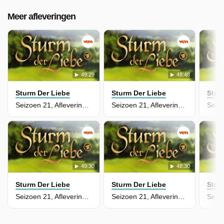
Meer afleveringen
49:29
48:48
Sturm Der Liebe
Sturm Der Liebe
Stur
Seizoen 21, Aflevering 247
Seizoen 21, Aflevering 246
49:30
48:30
Sturm Der Liebe
Sturm Der Liebe
Stur
Seizoen 21, Aflevering 245
Seizoen 21, Aflevering 244