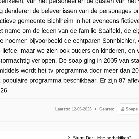
perikelen, van het personeel en de gasten van het v
ag denderen de belevenissen van de personages on
ictieve gemeente Bichlheim in het eveneens fictieve
et name om de leden van de familie Saalfeld, de ei
 noemen bijvoorbeeld de echtparen Sonnbichler, e
s liefde, maar we zien ook ouders en kinderen, en 
ormachtig verlopen. De soap ging in 2005 van star
nmiddels wordt het tv-programma door meer dan 20
t populaire programma beschikbaar. Er zijn 87 afl
026.
Laatste:
12-06-2026
Genres:
Soaps
Sturm Der Liebe herbekijken?