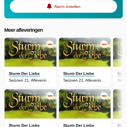
Alarm instellen
Meer afleveringen
Sturm Der Liebe
Sturm Der Liebe
Stur
Seizoen 21, Aflevering 69 - Episode 69
Seizoen 21, Aflevering 68 - Episode 68
Sturm Der Liebe
Sturm Der Liebe
Stur