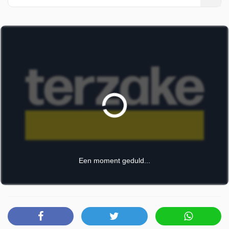
tot kalmte. Een reportage van Josse Willems. De
Nederlandse advocatenorde vindt geen enkele advocaat
meer bereid om drugscrimineel Ridouan Taghi te
verdedigen, waardoor zijn proces in een impasse zit. De
zaak stelt een fundamentele vraag over de rechtsstaat: hoe
kan Justitie nog optreden tegen de georganiseerde
misdaad als zelfs gespecialiseerde advocaten afhaken?
Een reportage van Débora Votquenne. De Biënnale van
Venetië kleurt Belgisch: modeontwerper Dries Van Noten
toont er zijn expo The Only True Protest Is Beauty. Hij doet
dat in zijn palazzo aan het Canal Grande. Veertig jaar lang
was Van Noten een van de invloedrijkste namen in de
internationale modewereld, nu richt hij zich op nieuwe
Een moment geduld...
artistieke projecten. Onze collega Joris Vergeyle sprak met
hem.
Terzake is uitgezonden door VRT Canvas op donderdag 7
mei 2026 om 20:00 uur.