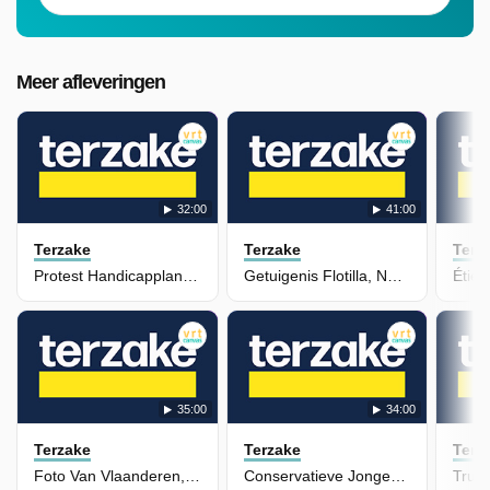
Meer afleveringen
32:00
41:00
Terzake
Terzake
Terz
Protest Handicapplan, Spacex & Stephen Colbert
Getuigenis Flotilla, Navo Bijeen & Vliegtuigoverlast
35:00
34:00
Terzake
Terzake
Terz
Foto Van Vlaanderen, Poetin Bij Xi & Pano Anderlecht
Conservatieve Jongeren, De Wever Vs Madhi & Oekraïne