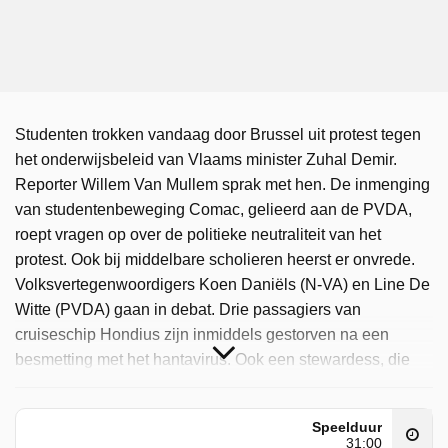
Studenten trokken vandaag door Brussel uit protest tegen
het onderwijsbeleid van Vlaams minister Zuhal Demir.
Reporter Willem Van Mullem sprak met hen. De inmenging
van studentenbeweging Comac, gelieerd aan de PVDA,
roept vragen op over de politieke neutraliteit van het
protest. Ook bij middelbare scholieren heerst er onvrede.
Volksvertegenwoordigers Koen Daniëls (N-VA) en Line De
Witte (PVDA) gaan in debat. Drie passagiers van
cruiseschip Hondius zijn inmiddels gestorven na een
besmetting met het hantavirus. Ook een stewardess, die
contact had met een patiënt, is opgenomen in het
ziekenhuis. De vraag rijst of het virus zich toch van mens
Speelduur
op mens verspreidt. Infectiologe Erika Vlieghe maant aan
31:00