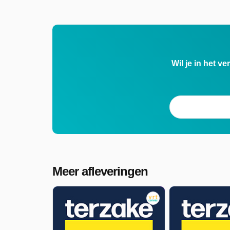
langdurig zieken en mutualiteiten
losbarst, maakt de christelijke zuil zich
op voor haar jaarlijkse feest, Rerum
Novarum. Hoe kijkt het
Wil je in het v
christendemocratische middenveld naa
de begrotingsoefening en bijhorende
besparingen die er nog aankomen?
Débora Votquenne zocht het uit.
Terzake is uitgezonden door VRT
Canvas op woensdag 13 mei 2026 om
Meer afleveringen
20:00 uur.