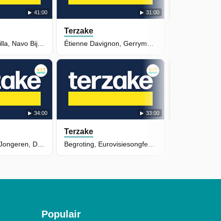
41:00
31:00
Terzake
Terzake
Getuigenis Flotilla, Navo Bijeen & Vliegtuigoverlast
Étienne Davignon, Gerrymandering & Chinese Koffie
34:00
33:00
Terzake
Terzake
Conservatieve Jongeren, De Wever Vs Madhi & Oekraïne
Begroting, Eurovisiesongfestival & Oudere Gedetineerden
Populair