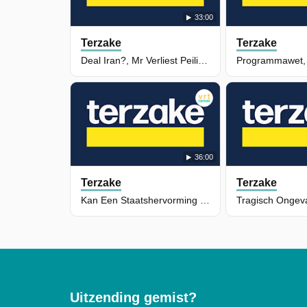
33:00
Terzake
Terzake
Deal Iran?, Mr Verliest Peiling, Finse Leger & Ai-Kunst
36:00
Terzake
Terzake
Kan Een Staatshervorming De Federale Begroting Redden?
Uitzending gemist?