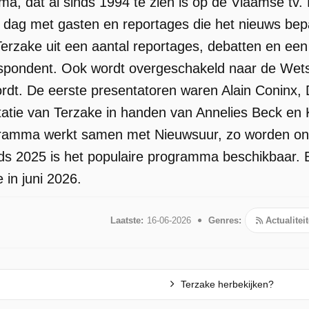
a, dat al sinds 1994 te zien is op de Vlaamse tv.
n
de dag met gasten en reportages die het nieuws be
ft
erzake uit een aantal reportages, debatten en een
pondent. Ook wordt overgeschakeld naar de Wetstr
t. De eerste presentatoren waren Alain Coninx, D
tie van Terzake in handen van Annelies Beck en 
ogramma werkt samen met Nieuwsuur, zo worden o
nds 2025 is het populaire programma beschikbaar. E
 in juni 2026.
Laatste:
16-06-2026
Genres:
Actualitei
e
Terzake herbekijken?