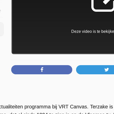
e
Deze video is te bekij
de
ctualiteiten programma bij VRT Canvas. Terzake is
at