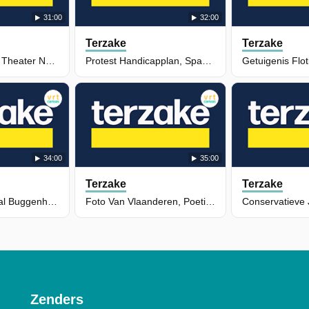
31:00
32:00
Terzake
Terzake
Programmawet, Theater Na Oorlog & Prinses Elisabeth
Protest Handicapplan, Spacex & Stephen Colbert
34:00
35:00
Terzake
Terzake
Tragisch Ongeval Buggenhout & Aanvallen Vs Op Iran
Foto Van Vlaanderen, Poetin Bij Xi & Pano Anderlecht
Zenders