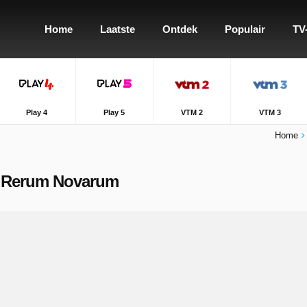
Home
Laatste
Ontdek
Populair
TV
Play 4
Play 5
VTM 2
VTM 3
Home
 & Rerum Novarum