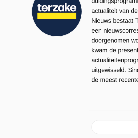
duidingsprogramm
op om Starmer aan de kant te schuive
actualiteit van 
en op te volgen. Lia van Bekhoven gee
Nieuws bestaat T
een laatste stand van zaken vanuit het
een nieuwscorres
VK. De ziekenfondsen moeten het
doorgenomen word
ontgelden, nadat uit twee nieuwe
kwam de presenta
steekproeven van RIZIV blijkt dat 1 op
actualiteitenpr
de 4 langdurig zieken onterecht of te
uitgewisseld. Si
lang een uitkering krijgt. De
de meest recente
mutualiteiten en verschillende politieke
partijen positioneerden zich al stevig in
het debat de voorbije dagen. Maar wat
denkt het RIZIV zelf? Administrateur-
generaal Pedro Facon komt langs in d
studio. Net nu de discussie rond