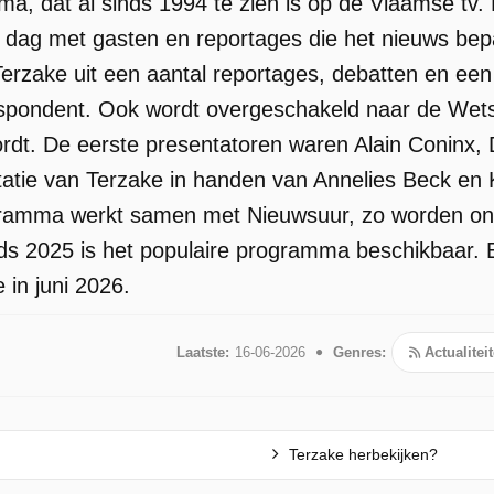
a, dat al sinds 1994 te zien is op de Vlaamse tv.
de dag met gasten en reportages die het nieuws be
erzake uit een aantal reportages, debatten en een
pondent. Ook wordt overgeschakeld naar de Wetstr
t. De eerste presentatoren waren Alain Coninx, D
tie van Terzake in handen van Annelies Beck en 
ogramma werkt samen met Nieuwsuur, zo worden o
nds 2025 is het populaire programma beschikbaar. E
 in juni 2026.
Laatste:
16-06-2026
Genres:
Actualitei
t
t
Terzake herbekijken?