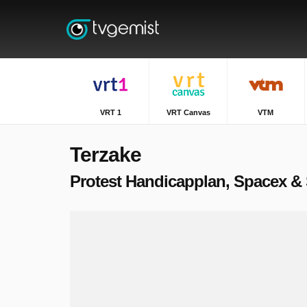
VRT 1
VRT Canvas
VTM
Terzake
Protest Handicapplan, Spacex &