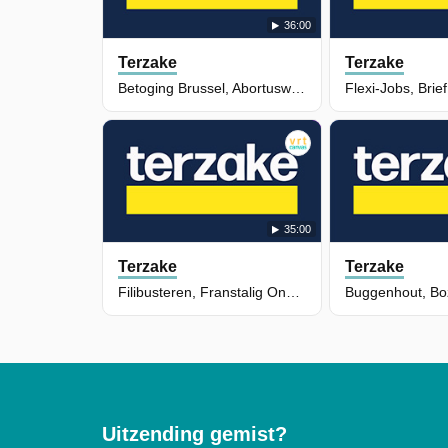
36:00
Terzake
Terzake
Betoging Brussel, Abortuswet, Iran & Guadalajara
35:00
Terzake
Terzake
Filibusteren, Franstalig Onderwijs & Rusthuisfactuur
Uitzending gemist?