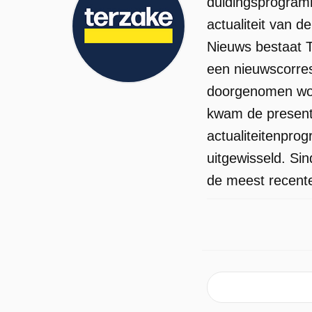
duidingsprogramm
programma omwille van besparingen,
actualiteit van 
maar volgens critici is het omdat CBS
Nieuws bestaat T
goed wil staan bij president Trump.
een nieuwscorres
Emiel Vannieuwenhuyse ging langs bij
doorgenomen word
Jan Jaap van der Wal en Michael Van
kwam de presenta
Peel. Matthias Matthijs reageert vanuit
actualiteitenpr
de VS. SpaceX, het ruimtevaartbedrijf
uitgewisseld. Si
van Elon Musk, gaat naar de beurs in
de meest recente
juni. Het wordt mogelijk de grootste
beursgang ooit. Maar de prospectus,
gepubliceerd door SpaceX, laat zien da
het bedrijf forse verliezen boekt, en da
Elon Musk absolute controle wil
behouden. Josse Willems praat erover