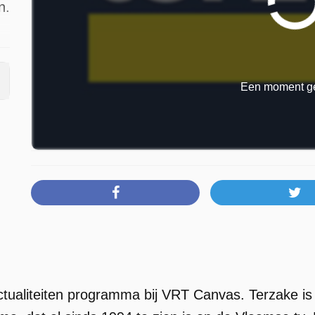
n.
Een moment ge
et
an
e
ctualiteiten programma bij VRT Canvas. Terzake is