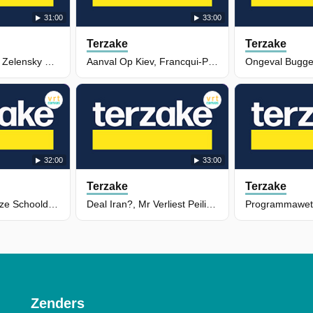
31:00
33:00
Terzake
Terzake
Flexi-Jobs, Brief Zelensky En Trumps In Albanië
Aanval Op Kiev, Francqui-Prijs, Zuid-Soedan & Duivenpil
32:00
33:00
Terzake
Terzake
Buggenhout, Boze Schooldirecteurs & Protest Vk
Deal Iran?, Mr Verliest Peiling, Finse Leger & Ai-Kunst
Zenders