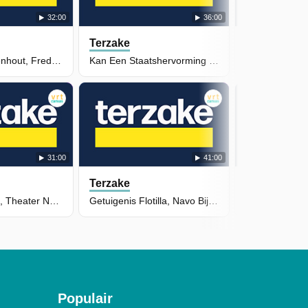
32:00
36:00
Terzake
Terzake
Ongeval Buggenhout, Freddy Horion & Recht Op Vergeten
Kan Een Staatshervorming De Federale Begroting Redden?
31:00
41:00
Terzake
Terzake
Programmawet, Theater Na Oorlog & Prinses Elisabeth
Getuigenis Flotilla, Navo Bijeen & Vliegtuigoverlast
Populair