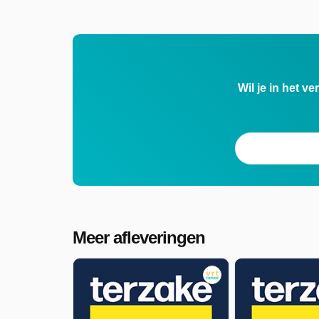
met economisch journalist Stijn Decoc
(De Standaard).
Terzake is uitgezonden door VRT
Canvas op vrijdag 22 mei 2026 om
Wil je in het v
20:00 uur.
Meer afleveringen