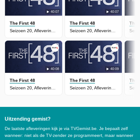
40:07
40:07
The First 48
The First 48
The F
Seizoen 20, Aflevering 13 - Deadly Dispute/Heart to Heart
Seizoen 20, Aflevering 12 - Officer Down
40:08
40:09
The First 48
The First 48
The F
Seizoen 20, Aflevering 11 - Deadly Rap
Seizoen 20, Aflevering 10 - Bullets Have No Names
Uitzending gemist?
De laatste afleveringen kijk je via TVGemist.be. Je bepaalt zelf
wanneer: niet als de TV-zender ze programmeert, maar wanneer