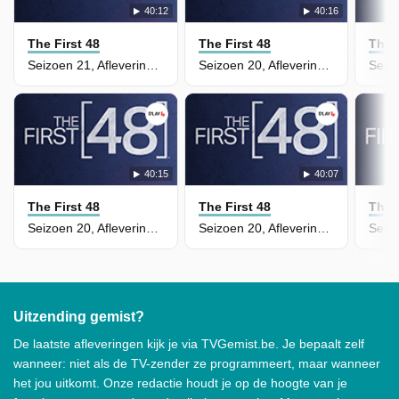
40:12
40:16
The First 48
The First 48
The F
Seizoen 21, Aflevering 1 - House of Horrors/Final Sacrifice
Seizoen 20, Aflevering 15 - The Girl Next Door
40:15
40:07
The First 48
The First 48
The F
Seizoen 20, Aflevering 14 - A Murder in Mobile
Seizoen 20, Aflevering 13 - Deadly Dispute/Heart to Heart
Uitzending gemist?
De laatste afleveringen kijk je via TVGemist.be. Je bepaalt zelf
wanneer: niet als de TV-zender ze programmeert, maar wanneer
het jou uitkomt. Onze redactie houdt je op de hoogte van je