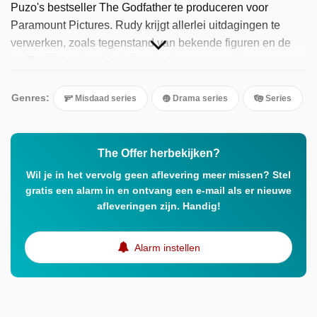
Puzo's bestseller The Godfather te produceren voor
Paramount Pictures. Rudy krijgt allerlei uitdagingen te
verwerken, zoals tegenstand van bekende figuren en de
maffia. Het verhaal belicht ook de samenwerking tussen
Ruddy, regisseur Francis Ford Coppola en schrijver Mario
Puzo tijdens het maken van de film.
Genres:
Misdaad series
Drama series
Series
The Offer herbekijken?
Wil je in het vervolg geen aflevering meer missen? Stel
gratis een alarm in en ontvang een e-mail als er nieuwe
afleveringen zijn. Handig!
Alarm instellen