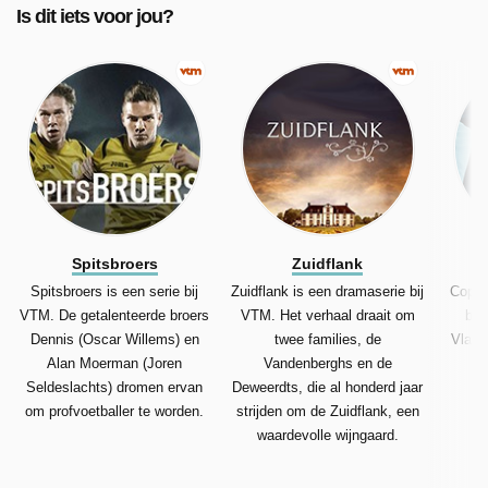
Is dit iets voor jou?
Spitsbroers
Zuidflank
Spitsbroers is een serie bij
Zuidflank is een dramaserie bij
Coppe
VTM. De getalenteerde broers
VTM. Het verhaal draait om
bij
Dennis (Oscar Willems) en
twee families, de
Vlaams
Alan Moerman (Joren
Vandenberghs en de
af
Seldeslachts) dromen ervan
Deweerdts, die al honderd jaar
om profvoetballer te worden.
strijden om de Zuidflank, een
waardevolle wijngaard.