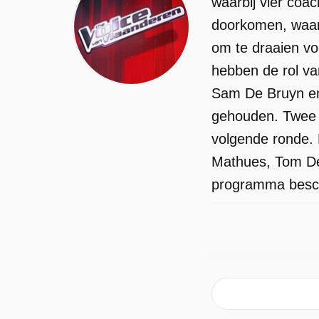
waarbij vier coa
doorkomen, waar
om te draaien vo
hebben de rol v
Sam De Bruyn en
gehouden. Twee k
volgende ronde. 
Mathues, Tom De 
programma beschi