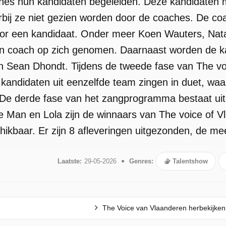
ches hun kandidaten begeleiden. Deze kandidaten m
bij ze niet gezien worden door de coaches. De co
or een kandidaat. Onder meer Koen Wauters, Natal
an coach op zich genomen. Daarnaast worden de ka
 Sean Dhondt. Tijdens de tweede fase van The voi
andidaten uit eenzelfde team zingen in duet, waar
De derde fase van het zangprogramma bestaat uit 
Man en Lola zijn de winnaars van The voice of Vl
kbaar. Er zijn 8 afleveringen uitgezonden, de mee
Laatste:
29-05-2026
Genres:
Talentshow
The Voice van Vlaanderen herbekijke