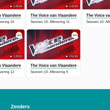
1:49:34
1:32:33
n Vlaanderen
The Voice van Vlaanderen
The Voice v
evering 15
Seizoen 10, Aflevering 11
Seizoen 10, Afl
1:29:15
1:51:45
n Vlaanderen
The Voice van Vlaanderen
evering 12
Seizoen 10, Aflevering 9
Zenders