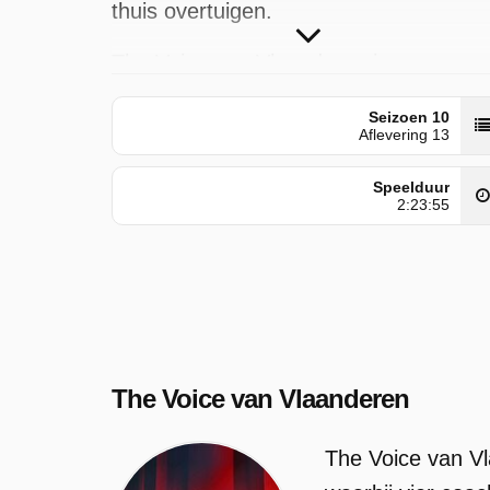
thuis overtuigen.
The Voice van Vlaanderen is
uitgezonden door VTM op vrijdag 8 me
Seizoen 10
2026 om 00:00 uur.
Aflevering 13
Speelduur
2:23:55
The Voice van Vlaanderen
The Voice van Vl