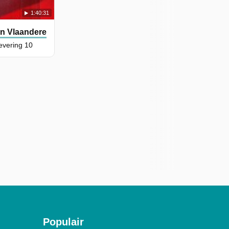
1:40:31
an Vlaanderen
evering 10
Populair