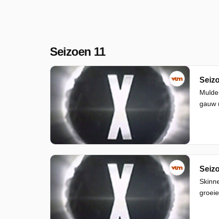
Seizoen 11
Seizo
Mulder
gauw r
Seizo
Skinne
groei