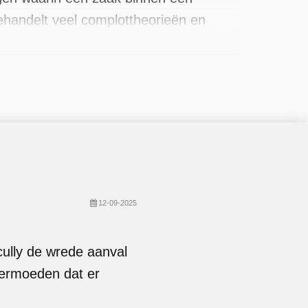
behandelt veel complottheorieën en
zijn onder meer Mitch Pileggi, Robert
. Er zijn 52 afleveringen uitgezonden,
12-09-2025
ully de wrede aanval
vermoeden dat er