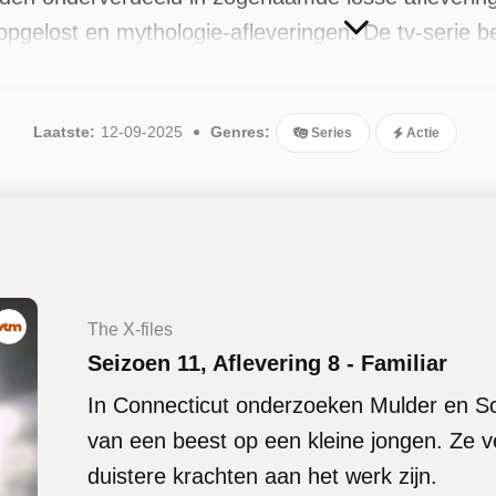
 opgelost en mythologie-afleveringen. De tv-serie 
n, zoals Area 51. Andere castleden in The X-files 
eth Gish. Sinds 2025 is het programma beschikbaar
Laatste:
12-09-2025
Genres:
Series
Actie
e in september 2025.
The X-files
Seizoen 11, Aflevering 8 - Familiar
In Connecticut onderzoeken Mulder en Sc
van een beest op een kleine jongen. Ze 
duistere krachten aan het werk zijn.