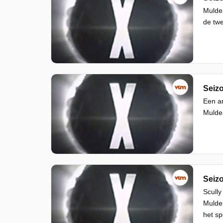
Mulde
de twe
Seizo
Een an
Mulder
Seizo
Scully
Mulder
het sp