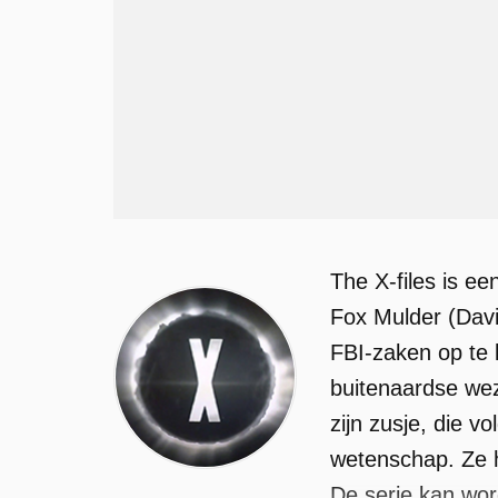
The X-files is ee
Fox Mulder (Davi
FBI-zaken op te 
buitenaardse wez
zijn zusje, die v
wetenschap. Ze h
De serie kan wo