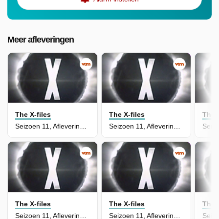
Meer afleveringen
The X-files
The X-files
The X
Seizoen 11, Aflevering 3 - Plus One
Seizoen 11, Aflevering 4 - The Lost Art of Forehead Sweat
The X-files
The X-files
The X
Seizoen 11, Aflevering 1 - My Struggle III
Seizoen 11, Aflevering 2 - This