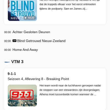
dat de koppels elkaar voor het eerst ontmoeten
tijdens de poolparty. Sam en James zij...
44:20
Achter Gesloten Deuren
00:00
Blind Getrouwd Nieuw-Zeeland
00:00
TIP
Home And Away
00:00
VTM 3
9-1-1
Seizoen 4, Aflevering 8 - Breaking Point
Het team wordt naar de luchthaven geroepen nadat
de stoppen van een stewardess zijn doorgeslagen.
Athena moet tussenbeide komen wanneer de ...
41:55