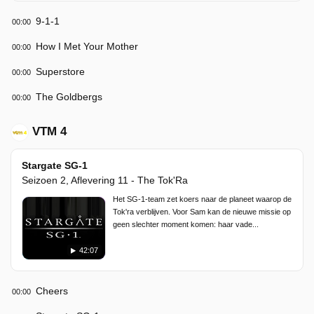
9-1-1
00:00
How I Met Your Mother
00:00
Superstore
00:00
The Goldbergs
00:00
VTM 4
Stargate SG-1
Seizoen 2, Aflevering 11 - The Tok'Ra
Het SG-1-team zet koers naar de planeet waarop de
Tok'ra verblijven. Voor Sam kan de nieuwe missie op
geen slechter moment komen: haar vade...
42:07
Cheers
00:00