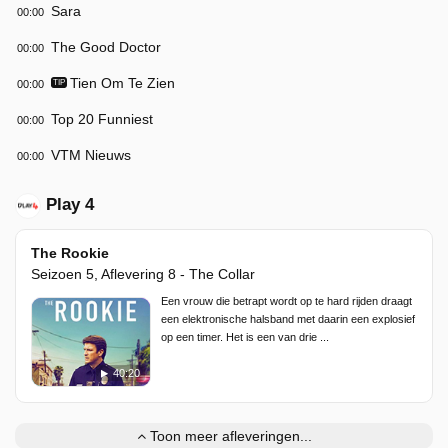
Sara
00:00
The Good Doctor
00:00
Tien Om Te Zien
00:00
TIP
Top 20 Funniest
00:00
VTM Nieuws
00:00
Play 4
The Rookie
Seizoen 5, Aflevering 8 - The Collar
Een vrouw die betrapt wordt op te hard rijden draagt
een elektronische halsband met daarin een explosief
op een timer. Het is een van drie ...
40:20
Toon meer afleveringen...