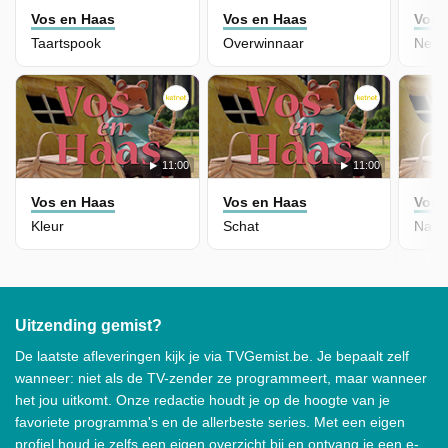
Vos en Haas
Vos en Haas
Vos 
Taartspook
Overwinnaar
Neef
11:00
11:00
Vos en Haas
Vos en Haas
Vos 
Kleur
Schat
Nach
Uitzending gemist?
De laatste afleveringen kijk je via TVGemist.be. Je bepaalt zelf
wanneer: niet als de TV-zender ze programmeert, maar wanneer
het jou uitkomt. Onze redactie houdt je op de hoogte van je
favoriete programma's en de allerbeste series. Met een eigen
profiel houd je zelfs een eigen overzicht bij en ontvang je een e-