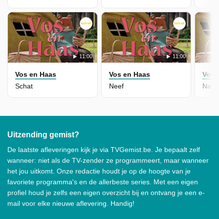
11:00
11:00
Vos en Haas
Vos en Haas
Vos 
Schat
Neef
Nach
Uitzending gemist?
De laatste afleveringen kijk je via TVGemist.be. Je bepaalt zelf
wanneer: niet als de TV-zender ze programmeert, maar wanneer
het jou uitkomt. Onze redactie houdt je op de hoogte van je
favoriete programma's en de allerbeste series. Met een eigen
profiel houd je zelfs een eigen overzicht bij en ontvang je een e-
mail voor elke nieuwe aflevering. Handig!