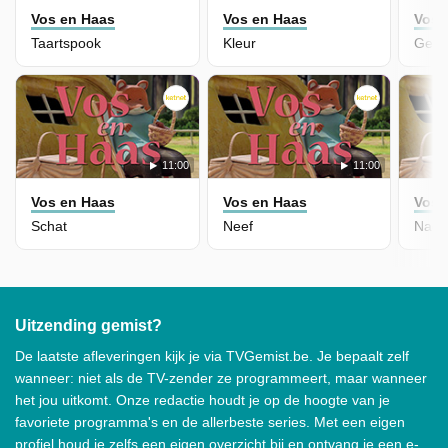
Vos en Haas
Vos en Haas
Vos 
Taartspook
Kleur
Gehe
11:00
11:00
Vos en Haas
Vos en Haas
Vos 
Schat
Neef
Nach
Uitzending gemist?
De laatste afleveringen kijk je via TVGemist.be. Je bepaalt zelf
wanneer: niet als de TV-zender ze programmeert, maar wanneer
het jou uitkomt. Onze redactie houdt je op de hoogte van je
favoriete programma's en de allerbeste series. Met een eigen
profiel houd je zelfs een eigen overzicht bij en ontvang je een e-