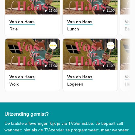
11:00
11:00
Vos en Haas
Vos en Haas
Vos 
Ritje
Lunch
Baal
11:00
11:00
Vos en Haas
Vos en Haas
Vos 
Wolk
Logeren
Heim
Uitzending gemist?
De laatste afleveringen kijk je via TVGemist.be. Je bepaalt zelf
wanneer: niet als de TV-zender ze programmeert, maar wanneer