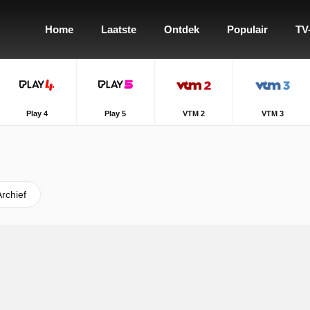
Home
Laatste
Ontdek
Populair
TV
Play 4
Play 5
VTM 2
VTM 3
Archief