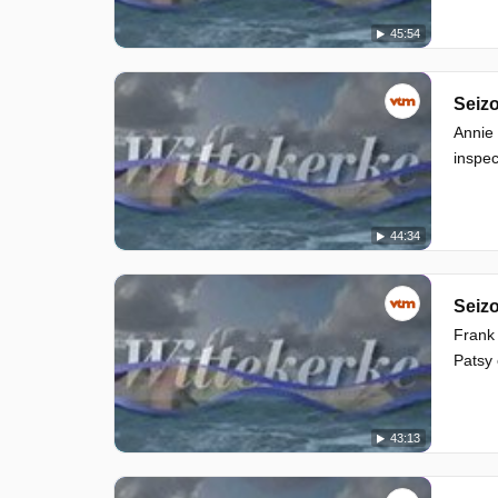
45:54
Seizo
Annie 
inspec
44:34
Seizo
Frank 
Patsy 
43:13