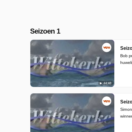
Seizoen 1
Seizo
Bob pr
huweli
44:48
Seizo
Simons
winnen