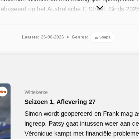
ebaseerd op het Australische E Street. Sinds 2025
uitgezonden, de meest recente in juni 2026.
Laatste:
26-06-2026
Genres:
Soaps
Wittekerke
Seizoen 1, Aflevering 27
Simon wordt geopereerd en Frank mag ass
ingreep. Patsy gaat intussen weer aan de 
Véronique kampt met financiële problem