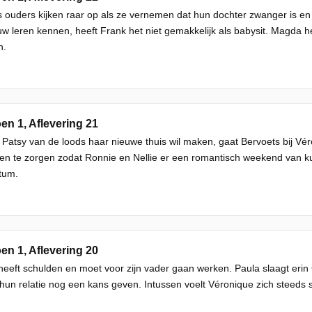
s ouders kijken raar op als ze vernemen dat hun dochter zwanger is en 
w leren kennen, heeft Frank het niet gemakkelijk als babysit. Magda he
n.
en 1, Aflevering 21
l Patsy van de loods haar nieuwe thuis wil maken, gaat Bervoets bij Vé
ren te zorgen zodat Ronnie en Nellie er een romantisch weekend van
tum.
en 1, Aflevering 20
heeft schulden en moet voor zijn vader gaan werken. Paula slaagt erin
 hun relatie nog een kans geven. Intussen voelt Véronique zich steeds 