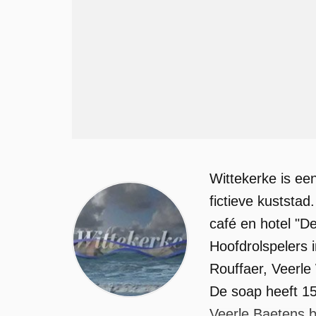
Wittekerke is ee
fictieve kuststa
café en hotel "De
Hoofdrolspelers 
Rouffaer, Veerle 
De soap heeft 15
Veerle Baetens b