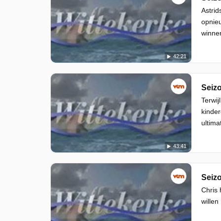
Astrid
opnieu
winne
42:21
Seizo
Terwij
kinde
ultima
43:41
Seizo
Chris 
willen