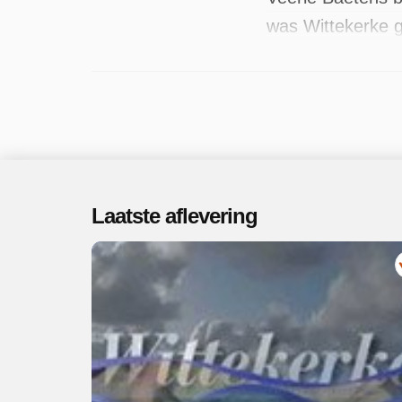
was Wittekerke g
49 afleveringen 
Laatste aflevering