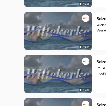
45:55
Seizo
Wielem
Veerle
49:34
Seizo
Paula 
moeili
46:45
Seizo