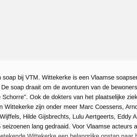
n soap bij VTM. Wittekerke is een Vlaamse soapseri
d. De soap draait om de avonturen van de bewoner
 Schorre". Ook de dokters van het plaatselijke ziek
in Wittekerke zijn onder meer Marc Coessens, Arno
Wijffels, Hilde Gijsbrechts, Lulu Aertgeerts, Eddy 
 seizoenen lang gedraaid. Voor Vlaamse acteurs 
etekende Wittekerke een belangrijke opstap naar h