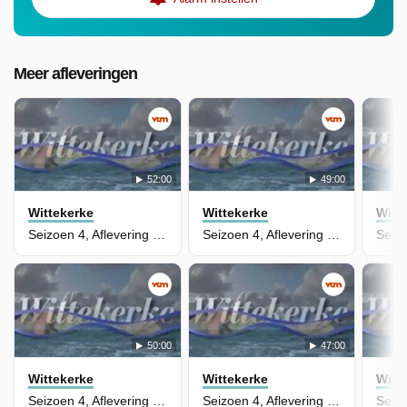
Meer afleveringen
52:00
49:00
Wittekerke
Wittekerke
Witt
Seizoen 4, Aflevering 40
Seizoen 4, Aflevering 39
50:00
47:00
Wittekerke
Wittekerke
Witt
Seizoen 4, Aflevering 38
Seizoen 4, Aflevering 37