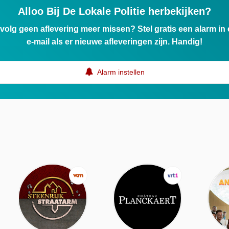
Alloo Bij De Lokale Politie herbekijken?
ervolg geen aflevering meer missen? Stel gratis een alarm i
e-mail als er nieuwe afleveringen zijn. Handig!
Alarm instellen