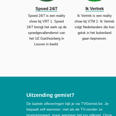
Spoed 24/7
Ik Vertrek
Spoed 24/7 is een reality
Ik Vertrek is een reality
show bij VRT 1. Spoed
show bij VTM 2. Ik Vertrek
24/7 brengt het werk op de
volgt Nederlanders die hun
spoedgevallendienst van
geluk in het buitenland
het UZ Gasthuisberg in
gaan beproeven.
Leuven in beeld.
Uitzending gemist?
De laatste afleveringen kijk je via TVGemist.be. Je
bepaalt zelf wanneer: niet als de TV-zender ze
programmeert, maar wanneer het jou uitkomt. Onze