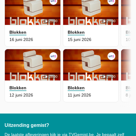
29:00
29:00
Blokken
Blokken
Blok
16 juni 2026
15 juni 2026
10 ju
28:00
29:00
Blokken
Blokken
Blok
12 juni 2026
11 juni 2026
8 jun
Uitzending gemist?
De laatste afleveringen kijk je via TVGemist.be. Je bepaalt zelf