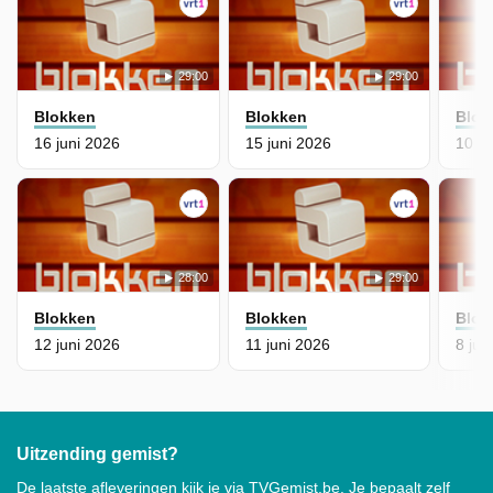
29:00
29:00
Blokken
Blokken
Blok
16 juni 2026
15 juni 2026
10 ju
28:00
29:00
Blokken
Blokken
Blok
12 juni 2026
11 juni 2026
8 jun
Uitzending gemist?
De laatste afleveringen kijk je via TVGemist.be. Je bepaalt zelf