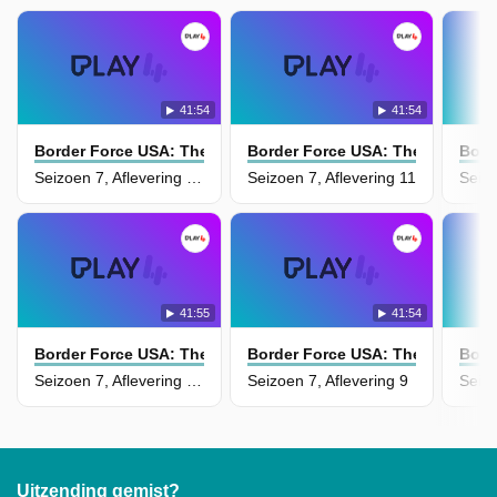
41:54
41:54
Border Force USA: The Bridges
Border Force USA: The Bridges
Bord
Seizoen 7, Aflevering 12
Seizoen 7, Aflevering 11
Seizo
41:55
41:54
Border Force USA: The Bridges
Border Force USA: The Bridges
Bord
Seizoen 7, Aflevering 10
Seizoen 7, Aflevering 9
Seizo
Uitzending gemist?