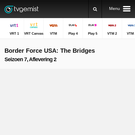
Menu
VRT 1
VRT Canvas
VTM
Play 4
Play 5
VTM 2
VTM 
Border Force USA: The Bridges
Seizoen 7, Aflevering 2