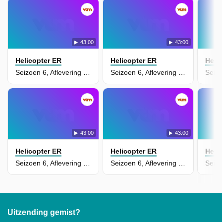
43:00
43:00
Helicopter ER
Helicopter ER
Heli
Seizoen 6, Aflevering 15 - Episode 15
Seizoen 6, Aflevering 14 - Episode 14
43:00
43:00
Helicopter ER
Helicopter ER
Heli
Seizoen 6, Aflevering 13 - Episode 13
Seizoen 6, Aflevering 11 - Episode 11
Uitzending gemist?