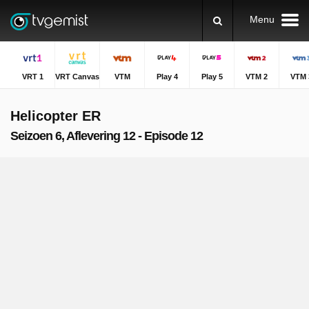
Menu
VRT 1
VRT Canvas
VTM
Play 4
Play 5
VTM 2
VTM 
Helicopter ER
Seizoen 6, Aflevering 12 - Episode 12