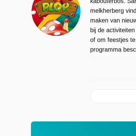
kabouterbos. Sam
melkherberg vind
maken van nieuwe
bij de activitei
of om feestjes t
programma beschi