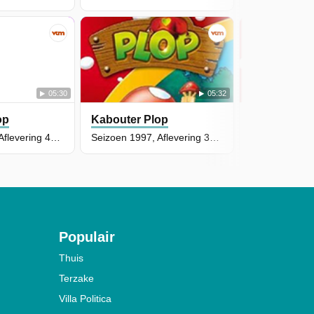
05:30
05:32
op
Kabouter Plop
Kabouter P
Seizoen 1997, Aflevering 43 - Kwebbel zangeres
Seizoen 1997, Aflevering 37 - Een bril in de kabouterpap
Populair
Thuis
Terzake
Villa Politica