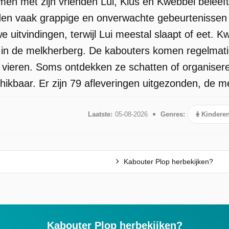
en met zijn vrienden Lui, Klus en Kwebbel beleeft 
en vaak grappige en onverwachte gebeurtenissen p
 uitvindingen, terwijl Lui meestal slaapt of eet. 
ten in de melkherberg. De kabouters komen regelm
e vieren. Soms ontdekken ze schatten of organisere
kbaar. Er zijn 79 afleveringen uitgezonden, de m
Laatste:
05-08-2026
Genres:
Kindere
Kabouter Plop herbekijken?
Kabouter Plop herbekijken?