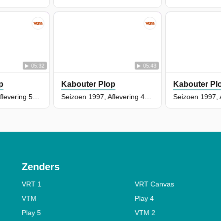
05:32
05:43
p
Kabouter Plop
Kabouter Pl
Seizoen 1997, Aflevering 50 - Klus zegt iedereen na
Seizoen 1997, Aflevering 46 - De soep van Klus
Zenders
VRT 1
VRT Canvas
VTM
Play 4
Play 5
VTM 2