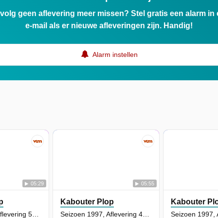
ervolg geen aflevering meer missen? Stel gratis een alarm i
e-mail als er nieuwe afleveringen zijn. Handig!
Alarm instellen
05:29
05:55
p
Kabouter Plop
Kabouter Pl
Seizoen 1997, Aflevering 52 - Klus gaat zwemmen
Seizoen 1997, Aflevering 48 - Wedden