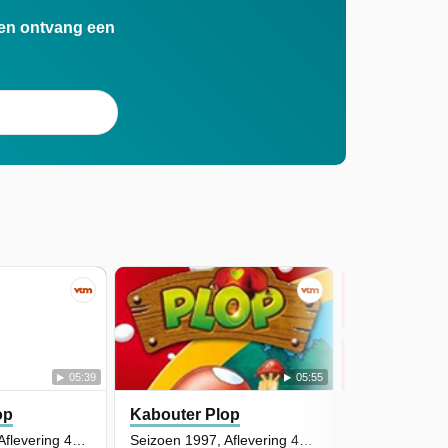
n en ontvang een
05:39
05:55
op
Kabouter Plop
Kabouter P
Seizoen 1997, Aflevering 45 - De lijm van Klus
Seizoen 1997, Aflevering 41 - De afwas