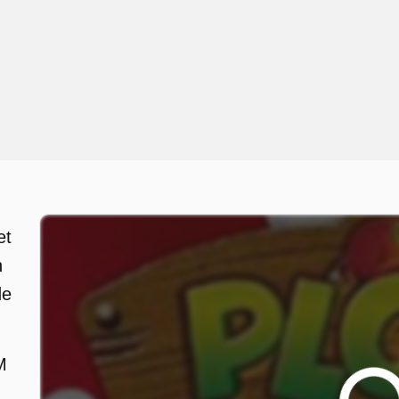
et
n
de
M