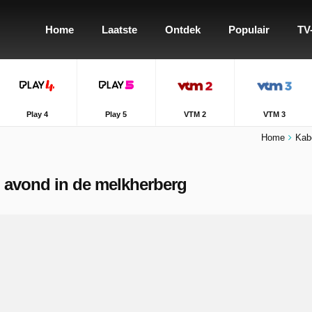
Home
Laatste
Ontdek
Populair
TV
Play 4
Play 5
VTM 2
VTM 3
Home
Kab
n avond in de melkherberg