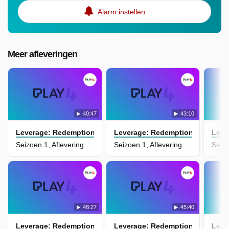
Alarm instellen
Meer afleveringen
40:47
43:10
Leverage: Redemption
Leverage: Redemption
Leve
Seizoen 1, Aflevering 13 - The Hurricane Job
Seizoen 1, Aflevering 12 - The Golf Job
48:27
45:40
Leverage: Redemption
Leverage: Redemption
Leve